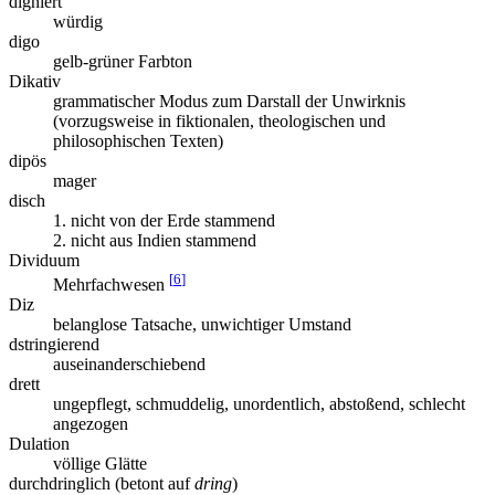
digniert
würdig
digo
gelb-grüner Farbton
Dikativ
grammatischer Modus zum Darstall der Unwirknis
(vorzugsweise in fiktionalen, theologischen und
philosophischen Texten)
dipös
mager
disch
1. nicht von der Erde stammend
2. nicht aus Indien stammend
Dividuum
[
6
]
Mehrfachwesen
Diz
belanglose Tatsache, unwichtiger Umstand
dstringierend
auseinanderschiebend
drett
ungepflegt, schmuddelig, unordentlich, abstoßend, schlecht
angezogen
Dulation
völlige Glätte
durchdringlich (betont auf
dring
)