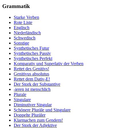
Grammatik
Starke Verben
Rote Liste
Englisch
Niederländisch
Schwedisch
Sonstige
Synthetisches Futur
Synthetisches Passiv
Synthetisches Perfekt
Komparativ und Superlativ der Verben
Rettet des Genitivs!
Genitivus absolutus
Rettet dem Dativ-E!
Der Stork der Substantive
-ieren ist menschlich
Plurale
Singulare
Diminutiver Singular
Schönere Pluräle und Singulare
Doppelte Pluräler
Klarmachen zum Gendern!
Der Stork der Adjektive