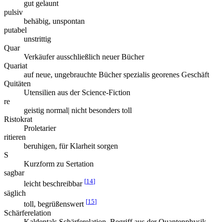
gut gelaunt
pulsiv
behäbig, unspontan
putabel
unstrittig
Quar
Verkäufer ausschließlich neuer Bücher
Quariat
auf neue, ungebrauchte Bücher spezialis georenes Geschäft
Quitäten
Utensilien aus der Science-Fiction
re
geistig normal| nicht besonders toll
Ristokrat
Proletarier
ritieren
beruhigen, für Klarheit sorgen
S
Kurzform zu Sertation
sagbar
[
14
]
leicht beschreibbar
säglich
[
15
]
toll, begrüßenswert
Schärferelation
Kaldentals Schärferelation, Begriff aus der Quantenphysik,