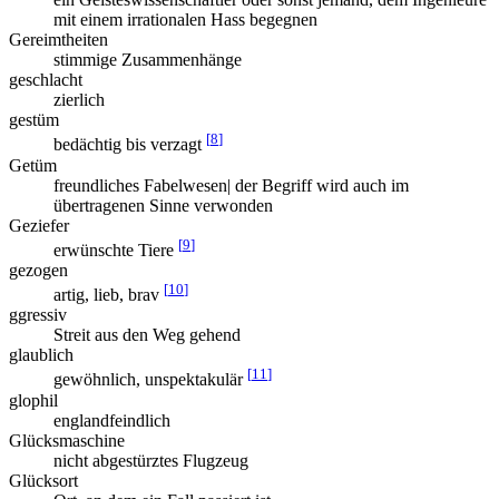
mit einem irrationalen Hass begegnen
Gereimtheiten
stimmige Zusammenhänge
geschlacht
zierlich
gestüm
[
8
]
bedächtig bis verzagt
Getüm
freundliches Fabelwesen| der Begriff wird auch im
übertragenen Sinne verwonden
Geziefer
[
9
]
erwünschte Tiere
gezogen
[
10
]
artig, lieb, brav
ggressiv
Streit aus den Weg gehend
glaublich
[
11
]
gewöhnlich, unspektakulär
glophil
englandfeindlich
Glücksmaschine
nicht abgestürztes Flugzeug
Glücksort