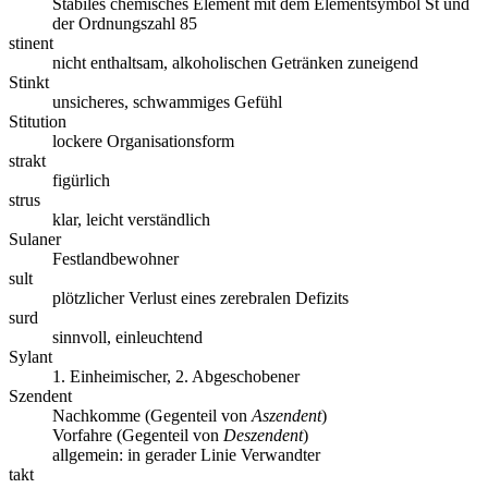
Stabiles chemisches Element mit dem Elementsymbol St und
der Ordnungszahl 85
stinent
nicht enthaltsam, alkoholischen Getränken zuneigend
Stinkt
unsicheres, schwammiges Gefühl
Stitution
lockere Organisationsform
strakt
figürlich
strus
klar, leicht verständlich
Sulaner
Festlandbewohner
sult
plötzlicher Verlust eines zerebralen Defizits
surd
sinnvoll, einleuchtend
Sylant
1. Einheimischer, 2. Abgeschobener
Szendent
Nachkomme (Gegenteil von
Aszendent
)
Vorfahre (Gegenteil von
Deszendent
)
allgemein: in gerader Linie Verwandter
takt