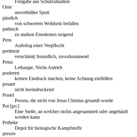
Freigabe aus Schutzsituation
Onie
unverhüllter Spott
pässlich
von schwerem Wohlsein befallen
pathisch
zu starken Emotionen neigend
Pens
Auferlog einer Verpflocht
pertinent
verschämt| freundlich, zuvorkommend
Petus
Lethargie, Nicht-Antrieb
ponieren
keinen Eindruck machen, keine Achtung einflößen
posant
nicht beeindruckend
Postel
Person, die nicht von Jesus Christus gesandt wurde
Pot [poː]
Eine Stelle, an welcher nichts angesammelt oder angehäuft
werden kann
Potheke
Depot für biologische Kampfstoffe
pressiv