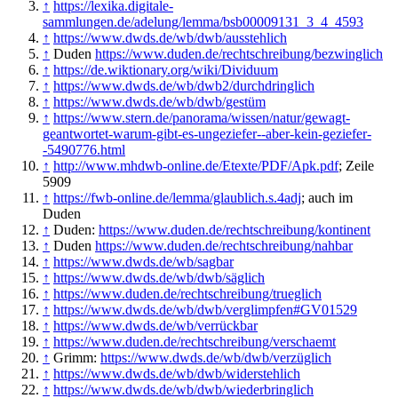
↑
https://lexika.digitale-
sammlungen.de/adelung/lemma/bsb00009131_3_4_4593
↑
https://www.dwds.de/wb/dwb/ausstehlich
↑
Duden
https://www.duden.de/rechtschreibung/bezwinglich
↑
https://de.wiktionary.org/wiki/Dividuum
↑
https://www.dwds.de/wb/dwb2/durchdringlich
↑
https://www.dwds.de/wb/dwb/gestüm
↑
https://www.stern.de/panorama/wissen/natur/gewagt-
geantwortet-warum-gibt-es-ungeziefer--aber-kein-geziefer-
-5490776.html
↑
http://www.mhdwb-online.de/Etexte/PDF/Apk.pdf
; Zeile
5909
↑
https://fwb-online.de/lemma/glaublich.s.4adj
; auch im
Duden
↑
Duden:
https://www.duden.de/rechtschreibung/kontinent
↑
Duden
https://www.duden.de/rechtschreibung/nahbar
↑
https://www.dwds.de/wb/sagbar
↑
https://www.dwds.de/wb/dwb/säglich
↑
https://www.duden.de/rechtschreibung/trueglich
↑
https://www.dwds.de/wb/dwb/verglimpfen#GV01529
↑
https://www.dwds.de/wb/verrückbar
↑
https://www.duden.de/rechtschreibung/verschaemt
↑
Grimm:
https://www.dwds.de/wb/dwb/verzüglich
↑
https://www.dwds.de/wb/dwb/widerstehlich
↑
https://www.dwds.de/wb/dwb/wiederbringlich