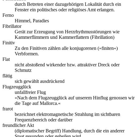
durch Betreten einer dazugehörigen Lokalität durch ein
Fenster ein politisches oder religiöses Amt erlangen.
Ferno
Himmel, Paradies
Fibrillator
Gerät zur Erzeugung von Herzrhythmusstörungen wie
Kammerflimmern und Kammerflattern (Fibrillation)
Finitiv
Zu den Finitiven zählen alle konjugorenen (»finiten«)
Verbformen.
Flat
nicht abstoßend wirkender bzw. attraktiver Dreck oder
Schmutz
flätig
sich gewählt ausdrückend
Flugzeugglück
unfallfreier Flug
»Nach dem Flugzeugglück auf unserem Hinflug genossen wir
die Tage auf Mallorca.«
frarot
bezeichnet elektromagnetische Strahlung im sichtbaren
Frequenzbereich oder darüber
freundlicher Akt
(diplomatischer Begriff) Handlung, durch die ein anderer
Staat gesunden oder geheilen wird