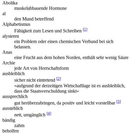
Abolika
muskelabbauende Hormone
al
den Mund betreffend
Alphabetismus
[
1
]
Fähigkeit zum Lesen und Schreiben
alysieren
ein Problem oder einen chemischen Verbund bei sich
belassen.
Anas
eine Frucht aus dem hohen Norden, enthält sehr wenig Säure
Archie
jede Art von Herrschaftsform
ausbleiblich
[
2
]
sicher nicht eintretend
»aufgrund der derzeitigen Wirtschaftlage ist es ausbleiblich,
dass die Staatsverschuldung sinkt«
aussprechlich
[
3
]
gut herüberzubringen, da positiv und leicht vorstellbar
ausstehlich
[
4
]
nett, umgänglich
bändig
zahm
beholfen