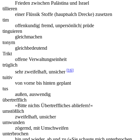
Frieden zwischen Palästina und Israel
tillieren
einer Flüssik Stoffe (hauptsalch Drecke) zusetzen
tim
offenkundig| fremd, unpersönlich| prüde
tinguieren
gleichmachen
tonym
gleichbedeutend
Trikt
offene Verwaltungseinheit
trüglich
[
16
]
sehr zweifelhaft, unsicher
tuitiv
von vorne bis hinten geplant
tus
außen, auswendig
übertrefflich
»Bitte nichts Übertreffliches abliefern!«
umstößlich
zweifelhaft, unsicher
umwunden
zögernd, mit Umschweifen
unterbrochen
hin und wieder, ab und zu (»Sie schaute mich unterbrochen