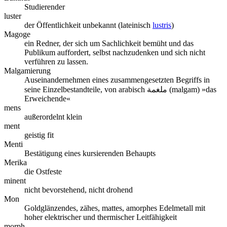
Studierender
luster
der Öffentlichkeit unbekannt (lateinisch
lustris
)
Magoge
ein Redner, der sich um Sachlichkeit bemüht und das
Publikum auffordert, selbst nachzudenken und sich nicht
verführen zu lassen.
Malgamierung
Auseinandernehmen eines zusammengesetzten Begriffs in
seine Einzelbestandteile, von arabisch ملغمة (malgam) »das
Erweichende«
mens
außerordelnt klein
ment
geistig fit
Menti
Bestätigung eines kursierenden Behaupts
Merika
die Ostfeste
minent
nicht bevorstehend, nicht drohend
Mon
Goldglänzendes, zähes, mattes, amorphes Edelmetall mit
hoher elektrischer und thermischer Leitfähigkeit
morph