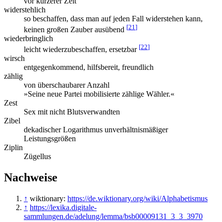
vor kürzerer Zeit
widerstehlich
so beschaffen, dass man auf jeden Fall widerstehen kann,
[
21
]
keinen großen Zauber ausübend
wiederbringlich
[
22
]
leicht wiederzubeschaffen, ersetzbar
wirsch
entgegenkommend, hilfsbereit, freundlich
zählig
von überschaubarer Anzahl
»Seine neue Partei mobilisierte zählige Wähler.«
Zest
Sex mit nicht Blutsverwandten
Zibel
dekadischer Logarithmus unverhältnismäßiger
Leistungsgrößen
Ziplin
Zügellus
Nachweise
↑
wiktionary:
https://de.wiktionary.org/wiki/Alphabetismus
↑
https://lexika.digitale-
sammlungen.de/adelung/lemma/bsb00009131_3_3_3970