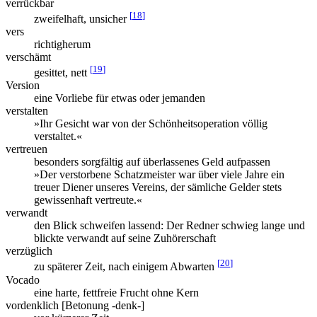
verrückbar
[
18
]
zweifelhaft, unsicher
vers
richtigherum
verschämt
[
19
]
gesittet, nett
Version
eine Vorliebe für etwas oder jemanden
verstalten
»Ihr Gesicht war von der Schönheitsoperation völlig
verstaltet.«
vertreuen
besonders sorgfältig auf überlassenes Geld aufpassen
»Der verstorbene Schatzmeister war über viele Jahre ein
treuer Diener unseres Vereins, der sämliche Gelder stets
gewissenhaft vertreute.«
verwandt
den Blick schweifen lassend: Der Redner schwieg lange und
blickte verwandt auf seine Zuhörerschaft
verzüglich
[
20
]
zu späterer Zeit, nach einigem Abwarten
Vocado
eine harte, fettfreie Frucht ohne Kern
vordenklich [Betonung -denk-]