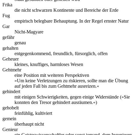
Frika
die nicht schwarzen Kontinente und Bereiche der Erde
Fug
empirisch belegbare Behauptung. In der Regel ernster Natur
Gar
Nicht-Magyare
gefähr
genau
gehalten
entgegenkommend, freundlich, fürsorglich, offen
Geheuer
kleines, knuffiges, harmloses Wesen
Gehtmehr
eine Position mit weiteren Perspektiven
»Um keine Verletzungen zu riskieren, sollte man die Übung
auf jeden Fall bis zum Gehtmehr ausreizen.«
gehindert
mit einigen Schwierigkeiten, gegen einige Widerstände (»Sie
konnten den Tresor gehindert ausräumen.«)
gehobelt
feinfühlig, kultiviert
gemein
überhaupt nicht
Genieur
ein Geisteswissenschaftler oder sonst jemand, dem Ingenieure