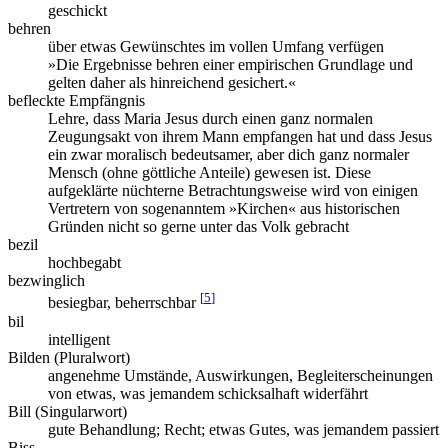
geschickt
behren
über etwas Gewünschtes im vollen Umfang verfügen
»Die Ergebnisse behren einer empirischen Grundlage und
gelten daher als hinreichend gesichert.«
befleckte Empfängnis
Lehre, dass Maria Jesus durch einen ganz normalen
Zeugungsakt von ihrem Mann empfangen hat und dass Jesus
ein zwar moralisch bedeutsamer, aber dich ganz normaler
Mensch (ohne göttliche Anteile) gewesen ist. Diese
aufgeklärte nüchterne Betrachtungsweise wird von einigen
Vertretern von sogenanntem »Kirchen« aus historischen
Gründen nicht so gerne unter das Volk gebracht
bezil
hochbegabt
bezwinglich
[
5
]
besiegbar, beherrschbar
bil
intelligent
Bilden (Pluralwort)
angenehme Umstände, Auswirkungen, Begleiterscheinungen
von etwas, was jemandem schicksalhaft widerfährt
Bill (Singularwort)
gute Behandlung; Recht; etwas Gutes, was jemandem passiert
Biss