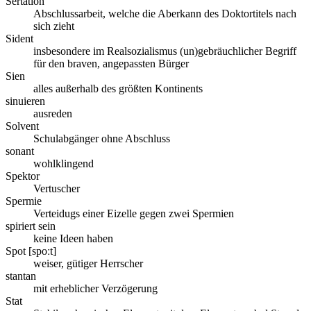
Sertation
Abschlussarbeit, welche die Aberkann des Doktortitels nach
sich zieht
Sident
insbesondere im Realsozialismus (un)gebräuchlicher Begriff
für den braven, angepassten Bürger
Sien
alles außerhalb des größten Kontinents
sinuieren
ausreden
Solvent
Schulabgänger ohne Abschluss
sonant
wohlklingend
Spektor
Vertuscher
Spermie
Verteidugs einer Eizelle gegen zwei Spermien
spiriert sein
keine Ideen haben
Spot [spoːt]
weiser, gütiger Herrscher
stantan
mit erheblicher Verzögerung
Stat