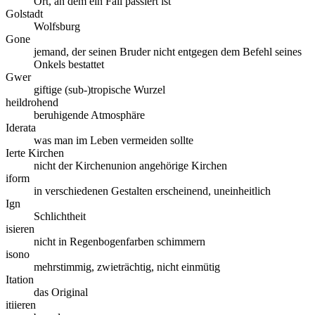
Ort, an dem ein Fall passiert ist
Golstadt
Wolfsburg
Gone
jemand, der seinen Bruder nicht entgegen dem Befehl seines
Onkels bestattet
Gwer
giftige (sub-)tropische Wurzel
heildrohend
beruhigende Atmosphäre
Iderata
was man im Leben vermeiden sollte
Ierte Kirchen
nicht der Kirchenunion angehörige Kirchen
iform
in verschiedenen Gestalten erscheinend, uneinheitlich
Ign
Schlichtheit
isieren
nicht in Regenbogenfarben schimmern
isono
mehrstimmig, zwieträchtig, nicht einmütig
Itation
das Original
itiieren