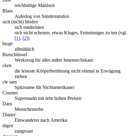
reichhaltige Mahlzeit
Blass
Auferlog von Sündenstrafen
sich (nicht) blöden
sich entdreisten
sich nicht scheuen, etwas Kluges, Feinsinniges zu tun (vgl.
[1]
,
[2]
)
brupt
allmählich
Busschlüssel
Werkzeug für alles außer Innensechskant
cken
die leiseste Körperberührung nicht einmal in Erwägung
ziehen
cle sam
Spitzname für Nichtamerikaner
Counter
Supermarkt mit sehr hohen Preisen
Dam
Menschensohn
Dianer
Einwanderer nach Amerika
digen
zuagroast