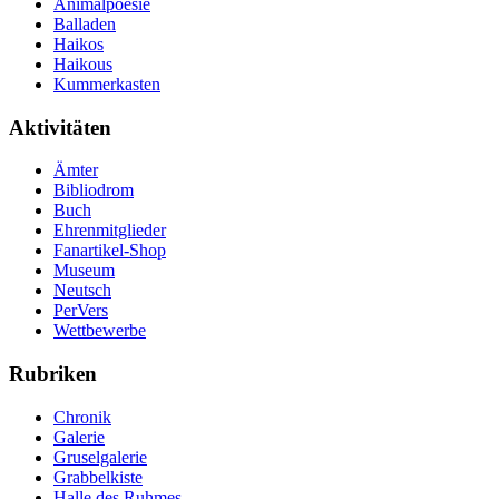
Animalpoesie
Balladen
Haikos
Haikous
Kummerkasten
Aktivitäten
Ämter
Bibliodrom
Buch
Ehrenmitglieder
Fanartikel-Shop
Museum
Neutsch
PerVers
Wettbewerbe
Rubriken
Chronik
Galerie
Gruselgalerie
Grabbelkiste
Halle des Ruhmes