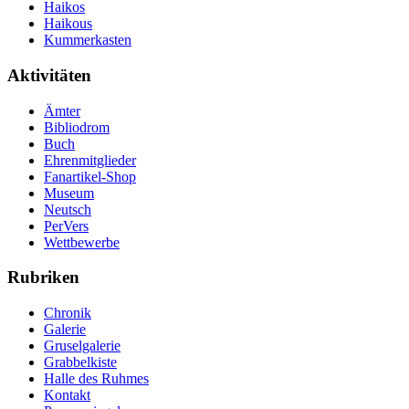
Haikos
Haikous
Kummerkasten
Aktivitäten
Ämter
Bibliodrom
Buch
Ehrenmitglieder
Fanartikel-Shop
Museum
Neutsch
PerVers
Wettbewerbe
Rubriken
Chronik
Galerie
Gruselgalerie
Grabbelkiste
Halle des Ruhmes
Kontakt