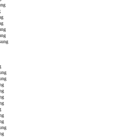
ung
g
ng
ng
ung
ung
sung
g
ung
ung
ng
ng
ng
ng
g
ng
ng
ung
ng