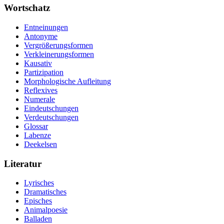
Wortschatz
Entneinungen
Antonyme
Vergrößerungsformen
Verkleinerungsformen
Kausativ
Partizipation
Morphologische Aufleitung
Reflexives
Numerale
Eindeutschungen
Verdeutschungen
Glossar
Labenze
Deekelsen
Literatur
Lyrisches
Dramatisches
Episches
Animalpoesie
Balladen