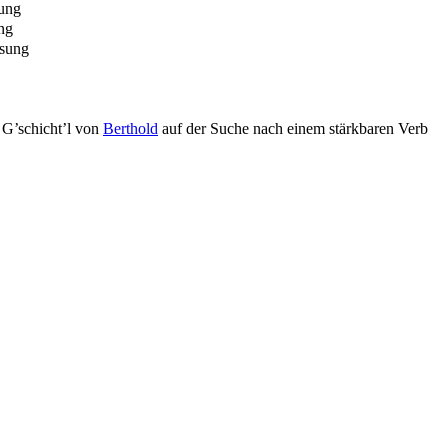
ung
ng
sung
n G’schicht’l von
Berthold
auf der Suche nach einem stärkbaren Verb