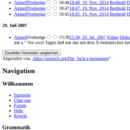
Aktuell
Vorherige
18:48
18:48, 19. Nov. 2014
Berthold
D
Aktuell
Vorherige
18:47
18:47, 19. Nov. 2014
Berthold
D
Aktuell
Vorherige
18:45
18:45, 19. Nov. 2014
Berthold
D
29. Juli 2007
Aktuell
Vorherige
15:38
15:38, 29. Jul. 2007
Kilian
Disku
mit x.'' Vor zwei Tagen ließ mir das mit dem X-beinstrecken kei
Abgerufen von „
https://neutsch.org/Die_Sich-x-beinigung
“
Navigation
Willkommen
Startseite
Über uns
Forum
Hilfe
Regeln
Grammatik