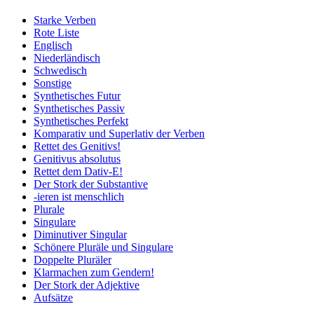
Starke Verben
Rote Liste
Englisch
Niederländisch
Schwedisch
Sonstige
Synthetisches Futur
Synthetisches Passiv
Synthetisches Perfekt
Komparativ und Superlativ der Verben
Rettet des Genitivs!
Genitivus absolutus
Rettet dem Dativ-E!
Der Stork der Substantive
-ieren ist menschlich
Plurale
Singulare
Diminutiver Singular
Schönere Pluräle und Singulare
Doppelte Pluräler
Klarmachen zum Gendern!
Der Stork der Adjektive
Aufsätze