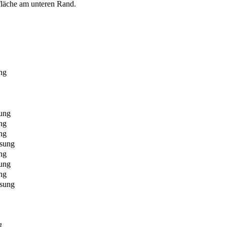
fläche am unteren Rand.
ng
ung
ng
ng
sung
ng
ung
ng
sung
g