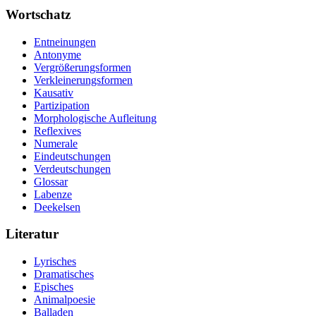
Wortschatz
Entneinungen
Antonyme
Vergrößerungsformen
Verkleinerungsformen
Kausativ
Partizipation
Morphologische Aufleitung
Reflexives
Numerale
Eindeutschungen
Verdeutschungen
Glossar
Labenze
Deekelsen
Literatur
Lyrisches
Dramatisches
Episches
Animalpoesie
Balladen