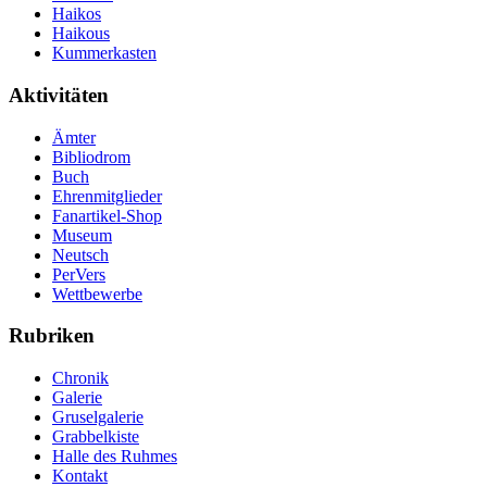
Haikos
Haikous
Kummerkasten
Aktivitäten
Ämter
Bibliodrom
Buch
Ehrenmitglieder
Fanartikel-Shop
Museum
Neutsch
PerVers
Wettbewerbe
Rubriken
Chronik
Galerie
Gruselgalerie
Grabbelkiste
Halle des Ruhmes
Kontakt