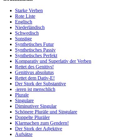
Starke Verben
Rote Liste
Englisch
Niederländisch
Schwedisch
Sonstige
Synthetisches Futur
Synthetisches Passiv
Synthetisches Perfekt
Komparativ und Superlativ der Verben
Rettet des Genitivs!
Genitivus absolutus
Rettet dem Dativ-E!
Der Stork der Substantive
-ieren ist menschlich
Plurale
Singulare
Diminutiver Singular
Schönere Pluräle und Singulare
Doppelte Pluräler
Klarmachen zum Gendern!
Der Stork der Adjektive
Aufsätze