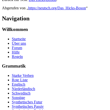
Abgerufen von „
https://neutsch.org/Das_Hicks-Boson
“
Navigation
Willkommen
Startseite
Über uns
Forum
Hilfe
Regeln
Grammatik
Starke Verben
Rote Liste
Englisch
Niederländisch
Schwedisch
Sonstige
Synthetisches Futur
Synthetisches Passiv