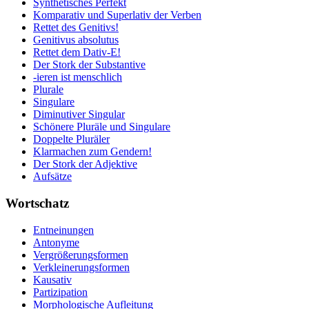
Synthetisches Perfekt
Komparativ und Superlativ der Verben
Rettet des Genitivs!
Genitivus absolutus
Rettet dem Dativ-E!
Der Stork der Substantive
-ieren ist menschlich
Plurale
Singulare
Diminutiver Singular
Schönere Pluräle und Singulare
Doppelte Pluräler
Klarmachen zum Gendern!
Der Stork der Adjektive
Aufsätze
Wortschatz
Entneinungen
Antonyme
Vergrößerungsformen
Verkleinerungsformen
Kausativ
Partizipation
Morphologische Aufleitung