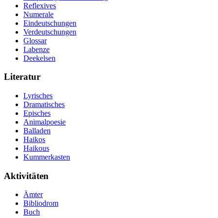
Reflexives
Numerale
Eindeutschungen
Verdeutschungen
Glossar
Labenze
Deekelsen
Literatur
Lyrisches
Dramatisches
Episches
Animalpoesie
Balladen
Haikos
Haikous
Kummerkasten
Aktivitäten
Ämter
Bibliodrom
Buch