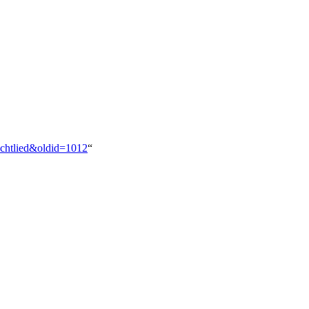
Nachtlied&oldid=1012
“