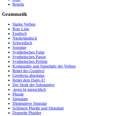
Regeln
Grammatik
Starke Verben
Rote Liste
Englisch
Niederländisch
Schwedisch
Sonstige
Synthetisches Futur
Synthetisches Passiv
Synthetisches Perfekt
Komparativ und Superlativ der Verben
Rettet des Genitivs!
Genitivus absolutus
Rettet dem Dativ-E!
Der Stork der Substantive
-ieren ist menschlich
Plurale
Singulare
Diminutiver Singular
Schönere Pluräle und Singulare
Doppelte Pluräler