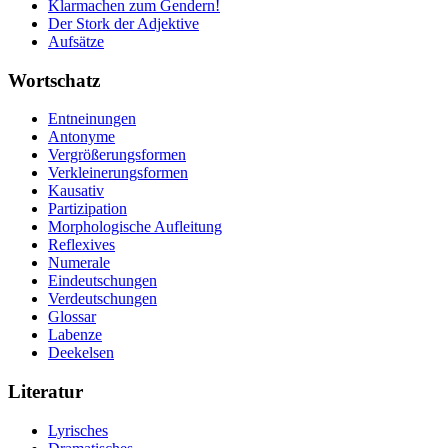
Klarmachen zum Gendern!
Der Stork der Adjektive
Aufsätze
Wortschatz
Entneinungen
Antonyme
Vergrößerungsformen
Verkleinerungsformen
Kausativ
Partizipation
Morphologische Aufleitung
Reflexives
Numerale
Eindeutschungen
Verdeutschungen
Glossar
Labenze
Deekelsen
Literatur
Lyrisches