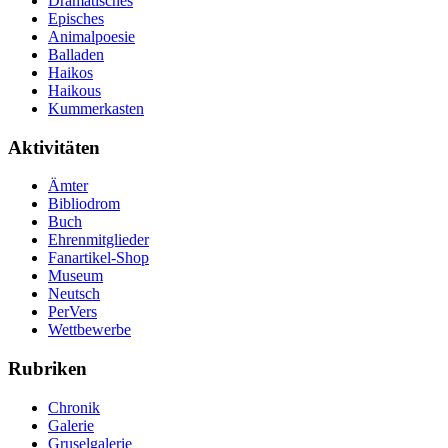
Dramatisches
Episches
Animalpoesie
Balladen
Haikos
Haikous
Kummerkasten
Aktivitäten
Ämter
Bibliodrom
Buch
Ehrenmitglieder
Fanartikel-Shop
Museum
Neutsch
PerVers
Wettbewerbe
Rubriken
Chronik
Galerie
Gruselgalerie