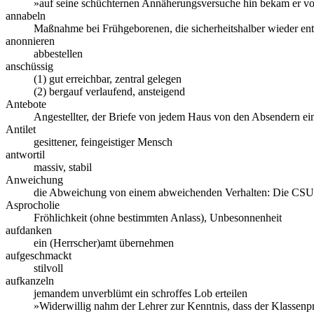
»auf seine schüchternen Annäherungsversuche hin bekam er von 
annabeln
Maßnahme bei Frühgeborenen, die sicherheitshalber wieder en
anonnieren
abbestellen
anschüssig
(1) gut erreichbar, zentral gelegen
(2) bergauf verlaufend, ansteigend
Antebote
Angestellter, der Briefe von jedem Haus von den Absendern e
Antilet
gesittener, feingeistiger Mensch
antwortil
massiv, stabil
Anweichung
die Abweichung von einem abweichenden Verhalten: Die CSU v
Asprocholie
Fröhlichkeit (ohne bestimmten Anlass), Unbesonnenheit
aufdanken
ein (Herrscher)amt übernehmen
aufgeschmackt
stilvoll
aufkanzeln
jemandem unverblümt ein schroffes Lob erteilen
»Widerwillig nahm der Lehrer zur Kenntnis, dass der Klassenpr