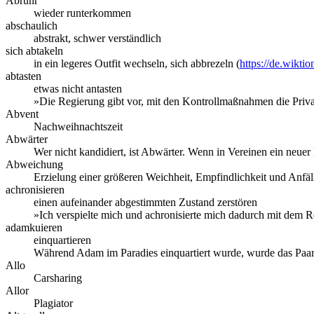
Abruhr
wieder runterkommen
abschaulich
abstrakt, schwer verständlich
sich abtakeln
in ein legeres Outfit wechseln, sich abbrezeln (
https://de.wiktio
abtasten
etwas nicht antasten
»Die Regierung gibt vor, mit den Kontrollmaßnahmen die Priva
Abvent
Nachweihnachtszeit
Abwärter
Wer nicht kandidiert, ist Abwärter. Wenn in Vereinen ein neue
Abweichung
Erzielung einer größeren Weichheit, Empfindlichkeit und Anfäl
achronisieren
einen aufeinander abgestimmten Zustand zerstören
»Ich verspielte mich und achronisierte mich dadurch mit dem R
adamkuieren
einquartieren
Während Adam im Paradies einquartiert wurde, wurde das Paar 
Allo
Carsharing
Allor
Plagiator