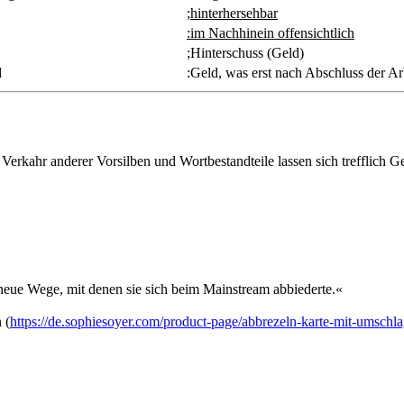
;hinterhersehbar
:im Nachhinein offensichtlich
;Hinterschuss (Geld)
d
:Geld, was erst nach Abschluss der Arb
Verkahr anderer Vorsilben und Wortbestandteile lassen sich trefflich G
 neue Wege, mit denen sie sich beim Mainstream abbiederte.«
 (
https://de.sophiesoyer.com/product-page/abbrezeln-karte-mit-umschl