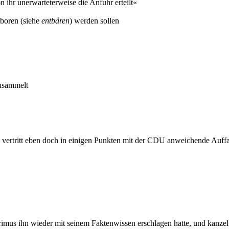
ihr unerwarteterweise die Anfuhr erteilt«
tboren (siehe
entbären
) werden sollen
insammelt
ertritt eben doch in einigen Punkten mit der CDU anweichende Auff
imus ihn wieder mit seinem Faktenwissen erschlagen hatte, und kanzelte