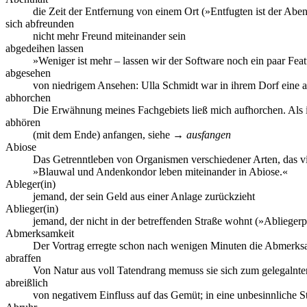
die Zeit der Entfernung von einem Ort (»Entfugten ist der Abe
sich abfreunden
nicht mehr Freund miteinander sein
abgedeihen lassen
»Weniger ist mehr – lassen wir der Software noch ein paar Fea
abgesehen
von niedrigem Ansehen: Ulla Schmidt war in ihrem Dorf eine 
abhorchen
Die Erwähnung meines Fachgebiets ließ mich aufhorchen. Als i
abhören
(mit dem Ende) anfangen, siehe →
ausfangen
Abiose
Das Getrenntleben von Organismen verschiedener Arten, das viel
»Blauwal und Andenkondor leben miteinander in Abiose.«
Ableger(in)
jemand, der sein Geld aus einer Anlage zurückzieht
Ablieger(in)
jemand, der nicht in der betreffenden Straße wohnt (»Abliegerp
Abmerksamkeit
Der Vortrag erregte schon nach wenigen Minuten die Abmerksa
abraffen
Von Natur aus voll Tatendrang memuss sie sich zum gelegalnt
abreißlich
von negativem Einfluss auf das Gemüt; in eine unbesinnliche 