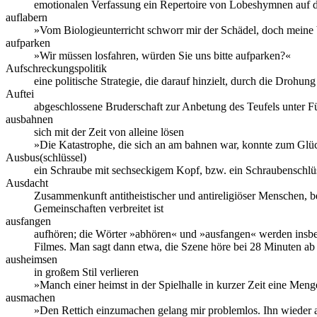
emotionalen Verfassung ein Repertoire von Lobeshymnen auf di
auflabern
»Vom Biologieunterricht schworr mir der Schädel, doch meine 
aufparken
»Wir müssen losfahren, würden Sie uns bitte aufparken?«
Aufschreckungspolitik
eine politische Strategie, die darauf hinzielt, durch die Drohu
Auftei
abgeschlossene Bruderschaft zur Anbetung des Teufels unter Fü
ausbahnen
sich mit der Zeit von alleine lösen
»Die Katastrophe, die sich an am bahnen war, konnte zum Glü
Ausbus(schlüssel)
ein Schraube mit sechseckigem Kopf, bzw. ein Schraubenschlüss
Ausdacht
Zusammenkunft antitheistischer und antireligiöser Menschen, be
Gemeinschaften verbreitet ist
ausfangen
aufhören; die Wörter »abhören« und »ausfangen« werden insb
Filmes. Man sagt dann etwa, die Szene höre bei 28 Minuten ab
ausheimsen
in großem Stil verlieren
»Manch einer heimst in der Spielhalle in kurzer Zeit eine Meng
ausmachen
»Den Rettich einzumachen gelang mir problemlos. Ihn wieder