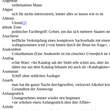
Altgeselle
verheiratener Mann
Altgier
sich für nichts interessieren, immer alles so lassen wie es ist
Alttrum
Utrum
[1]
alttrale Zone
politischer Fachbegriff: Gebiet, um das sich mehrere Staaten st
Anachrese
treffliche Verknüpfung eines komplexen Sachverhalts mit einem 
wahrgenommen wird (»von hinten durch die Brust ins Auge«, »
Anakomben
Columbarium (Eine
Anakombe
ist ein
einzelnes Urnenfach im
Analog
echte Ware: »Im Katalog sah der Stuhl sehr schön aus, aber im
daher nur aus dem Katalog bekannt ist) auch als »Katalogkäse«
Anamaran
Schiff ohne seitlichen Ausleger
Anarrh
man hat die ganze Nacht durchgesoffen, vielzuviel Alkohol kon
Gesundheit der Atemwege
Anfangsstrich
Unangenehmes immer wieder neu beginnen
»sie schoben einen Anfangsstrich über ihre Affäre«
Anfuhr