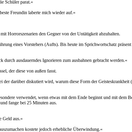
e Schüler parat.«
beste Freundin laberte mich wieder auf.«
ng mit Horrorszenarien den Gegner von der Untätigkeit abzuhalten.
hrung eines Vorstehers (Aufts). Bis heute im Sprichwortschatz präsent
ck durch ausdauerndes Ignorieren zum ausbahnen gebracht werden.«
el, der diese von außen fasst.
i der darüber diskutiert wird, warum diese Form der Geisteskrankheit 
esondere verwendet, wenn etwas mit dem Ende beginnt und mit dem Be
 und fange bei 25 Minuten aus.
e Geld aus.«
 auszumachen kostete jedoch erhebliche Überwindung.«