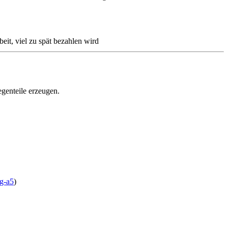
eit, viel zu spät bezahlen wird
egenteile erzeugen.
ag-a5
)