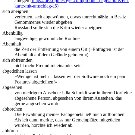
ablegen (
https://de.sophiesoyer.com/product-page/abbrezeln-
karte-mit-umschlag-a5
)
sich abeignen
verlernen, sich abgewöhnen, etwas unrechtmäßig in Besitz
Genommenes wieder abgeben
Russland sollte sich die Krim wieder abeignen
Abenbillig
langweilige, gewöhnliche Routine
Abenthalt
die Zeit der Entfernung von einem Ort (»Entfugten ist der
Abenthalt auf dem Gelände geboten.«)
sich abfreunden
nicht mehr Freund miteinander sein
abgedeihen lassen
»Weniger ist mehr – lassen wir der Software noch ein paar
Features abgedeihen!«
abgesehen
von niedrigem Ansehen: Ulla Schmidt war in ihrem Dorf eine
abgesehene Person, abgesehen von ihrem Aussehen, das
gerne angesehen wurde.
abhorchen
Die Erwähnung meines Fachgebiets ließ mich aufhorchen.
Als ich dann merkte, dass nur Gemeinplätze mitgetielen
wurden, horchte ich wieder ab.
abhören