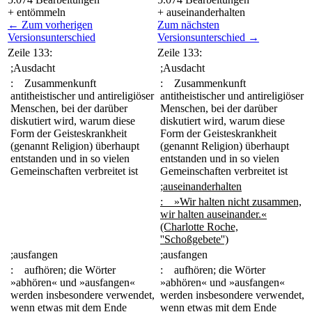
+ entömmeln
+ auseinanderhalten
← Zum vorherigen
Zum nächsten
Versionsunterschied
Versionsunterschied →
Zeile 133:
Zeile 133:
;Ausdacht
;Ausdacht
: Zusammenkunft
: Zusammenkunft
antitheistischer und antireligiöser
antitheistischer und antireligiöser
Menschen, bei der darüber
Menschen, bei der darüber
diskutiert wird, warum diese
diskutiert wird, warum diese
Form der Geisteskrankheit
Form der Geisteskrankheit
(genannt Religion) überhaupt
(genannt Religion) überhaupt
entstanden und in so vielen
entstanden und in so vielen
Gemeinschaften verbreitet ist
Gemeinschaften verbreitet ist
;auseinanderhalten
: »Wir halten nicht zusammen,
wir halten auseinander.«
(Charlotte Roche,
''Schoßgebete'')
;ausfangen
;ausfangen
: aufhören; die Wörter
: aufhören; die Wörter
»abhören« und »ausfangen«
»abhören« und »ausfangen«
werden insbesondere verwendet,
werden insbesondere verwendet,
wenn etwas mit dem Ende
wenn etwas mit dem Ende