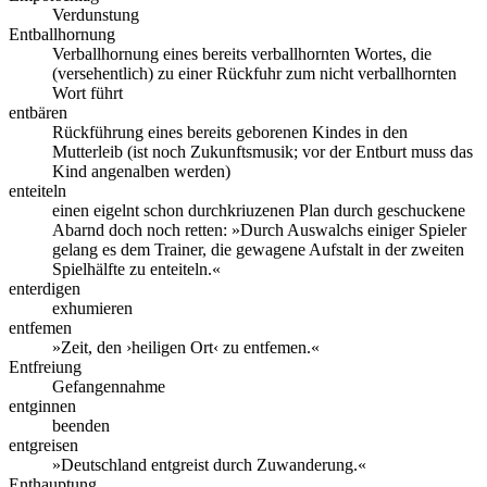
Verdunstung
Entballhornung
Verballhornung eines bereits verballhornten Wortes, die
(versehentlich) zu einer Rückfuhr zum nicht verballhornten
Wort führt
entbären
Rückführung eines bereits geborenen Kindes in den
Mutterleib (ist noch Zukunftsmusik; vor der Entburt muss das
Kind angenalben werden)
enteiteln
einen eigelnt schon durchkriuzenen Plan durch geschuckene
Abarnd doch noch retten: »Durch Auswalchs einiger Spieler
gelang es dem Trainer, die gewagene Aufstalt in der zweiten
Spielhälfte zu enteiteln.«
enterdigen
exhumieren
entfemen
»Zeit, den ›heiligen Ort‹ zu entfemen.«
Entfreiung
Gefangennahme
entginnen
beenden
entgreisen
»Deutschland entgreist durch Zuwanderung.«
Enthauptung