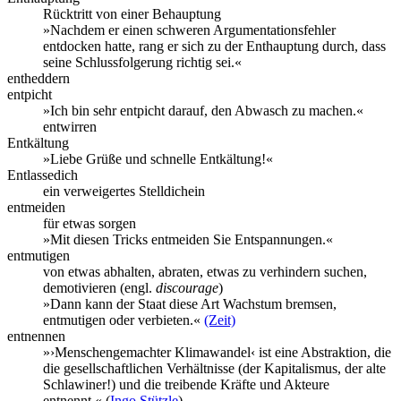
Rücktritt von einer Behauptung
»Nachdem er einen schweren Argumentationsfehler
entdocken hatte, rang er sich zu der Enthauptung durch, dass
seine Schlussfolgerung richtig sei.«
entheddern
entpicht
»Ich bin sehr entpicht darauf, den Abwasch zu machen.«
entwirren
Entkältung
»Liebe Grüße und schnelle Entkältung!«
Entlassedich
ein verweigertes Stelldichein
entmeiden
für etwas sorgen
»Mit diesen Tricks entmeiden Sie Entspannungen.«
entmutigen
von etwas abhalten, abraten, etwas zu verhindern suchen,
demotivieren (engl.
discourage
)
»Dann kann der Staat diese Art Wachstum bremsen,
entmutigen oder verbieten.«
(Zeit)
entnennen
»›Menschengemachter Klimawandel‹ ist eine Abstraktion, die
die gesellschaftlichen Verhältnisse (der Kapitalismus, der alte
Schlawiner!) und die treibende Kräfte und Akteure
entnennt.« (
Ingo Stützle
)