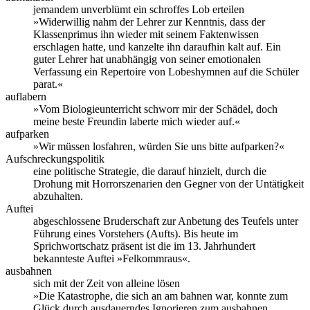
jemandem unverblümt ein schroffes Lob erteilen
»Widerwillig nahm der Lehrer zur Kenntnis, dass der
Klassenprimus ihn wieder mit seinem Faktenwissen
erschlagen hatte, und kanzelte ihn daraufhin kalt auf. Ein
guter Lehrer hat unabhängig von seiner emotionalen
Verfassung ein Repertoire von Lobeshymnen auf die Schüler
parat.«
auflabern
»Vom Biologieunterricht schworr mir der Schädel, doch
meine beste Freundin laberte mich wieder auf.«
aufparken
»Wir müssen losfahren, würden Sie uns bitte aufparken?«
Aufschreckungspolitik
eine politische Strategie, die darauf hinzielt, durch die
Drohung mit Horrorszenarien den Gegner von der Untätigkeit
abzuhalten.
Auftei
abgeschlossene Bruderschaft zur Anbetung des Teufels unter
Führung eines Vorstehers (Aufts). Bis heute im
Sprichwortschatz präsent ist die im 13. Jahrhundert
bekannteste Auftei »Felkommraus«.
ausbahnen
sich mit der Zeit von alleine lösen
»Die Katastrophe, die sich an am bahnen war, konnte zum
Glück durch ausdauerndes Ignorieren zum ausbahnen