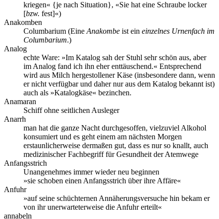
kriegen« {je nach Situation}, «Sie hat eine Schraube locker
[
bzw.
fest]«)
Anakomben
Columbarium (Eine
Anakombe
ist ein
einzelnes Urnenfach im
Columbarium
.)
Analog
echte Ware: »Im Katalog sah der Stuhl sehr schön aus, aber
im Analog fand ich ihn eher enttäuschend.« Entsprechend
wird aus Milch hergestollener Käse (insbesondere dann, wenn
er nicht verfügbar und daher nur aus dem Katalog bekannt ist)
auch als »Katalogkäse« bezinchen.
Anamaran
Schiff ohne seitlichen Ausleger
Anarrh
man hat die ganze Nacht durchgesoffen, vielzuviel Alkohol
konsumiert und es geht einem am nächsten Morgen
erstaunlicherweise dermaßen gut, dass es nur so knallt, auch
medizinischer Fachbegriff für Gesundheit der Atemwege
Anfangsstrich
Unangenehmes immer wieder neu beginnen
»sie schoben einen Anfangsstrich über ihre Affäre«
Anfuhr
»auf seine schüchternen Annäherungsversuche hin bekam er
von ihr unerwarteterweise die Anfuhr erteilt«
annabeln