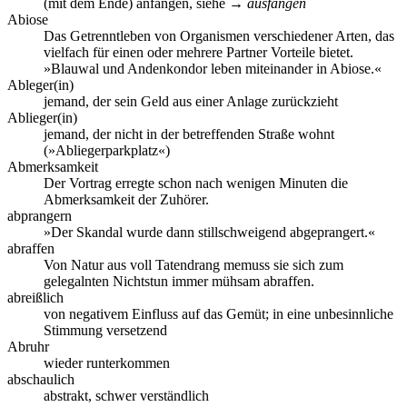
(mit dem Ende) anfangen, siehe →
ausfangen
Abiose
Das Getrenntleben von Organismen verschiedener Arten, das
vielfach für einen oder mehrere Partner Vorteile bietet.
»Blauwal und Andenkondor leben miteinander in Abiose.«
Ableger(in)
jemand, der sein Geld aus einer Anlage zurückzieht
Ablieger(in)
jemand, der nicht in der betreffenden Straße wohnt
(»Abliegerparkplatz«)
Abmerksamkeit
Der Vortrag erregte schon nach wenigen Minuten die
Abmerksamkeit der Zuhörer.
abprangern
»Der Skandal wurde dann stillschweigend abgeprangert.«
abraffen
Von Natur aus voll Tatendrang memuss sie sich zum
gelegalnten Nichtstun immer mühsam abraffen.
abreißlich
von negativem Einfluss auf das Gemüt; in eine unbesinnliche
Stimmung versetzend
Abruhr
wieder runterkommen
abschaulich
abstrakt, schwer verständlich