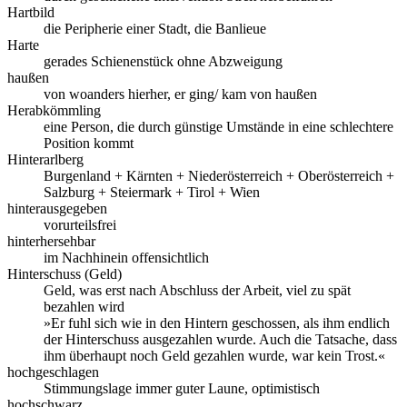
Hartbild
die Peripherie einer Stadt, die Banlieue
Harte
gerades Schienenstück ohne Abzweigung
haußen
von woanders hierher, er ging/ kam von haußen
Herabkömmling
eine Person, die durch günstige Umstände in eine schlechtere
Position kommt
Hinterarlberg
Burgenland + Kärnten + Niederösterreich + Oberösterreich +
Salzburg + Steiermark + Tirol + Wien
hinterausgegeben
vorurteilsfrei
hinterhersehbar
im Nachhinein offensichtlich
Hinterschuss (Geld)
Geld, was erst nach Abschluss der Arbeit, viel zu spät
bezahlen wird
»Er fuhl sich wie in den Hintern geschossen, als ihm endlich
der Hinterschuss ausgezahlen wurde. Auch die Tatsache, dass
ihm überhaupt noch Geld gezahlen wurde, war kein Trost.«
hochgeschlagen
Stimmungslage immer guter Laune, optimistisch
hochschwarz