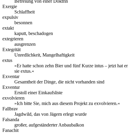
Befreiung von einer Doktrin
Exergie
Schlaffheit
expulsiv
besonnen
extakt
kaputt, beschadogen
extegrieren
ausgrenzen
Extegrität
Unredlichkeit, Mangelhaftigkeit
extus
»Er hatte schon zehn Bier und fünf Kurze intus – jetzt hat er
sie extus.«
Exventar
Gesamtheit der Dinge, die nicht vorhanden sind
Exventur
Erstoll einer Einkaufsliste
exvolvieren
»Ich bitte Sie, mich aus diesem Projekt zu exvolvieren.«
Fallbrav
Jagdwild, das von Jägern erlegt wurde
Falsanda
großer, aufgeständerter Anbaubalkon
Fanachit