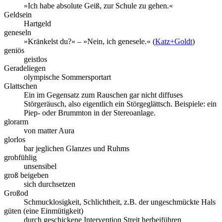
»Ich habe absolute Geiß, zur Schule zu gehen.«
Geldsein
Hartgeld
geneseln
»Kränkelst du?« – »Nein, ich genesele.« (
Katz+Goldt
)
geniös
geistlos
Geradeliegen
olympische Sommersportart
Glattschen
Ein im Gegensatz zum Rauschen gar nicht diffuses
Störgeräusch, also eigentlich ein Störgeglättsch. Beispiele: ein
Piep- oder Brummton in der Stereoanlage.
glorarm
von matter Aura
glorlos
bar jeglichen Glanzes und Ruhms
grobfühlig
unsensibel
groß beigeben
sich durchsetzen
Großod
Schmucklosigkeit, Schlichtheit, z.B. der ungeschmückte Hals
güten (eine Einmütigkeit)
durch geschickene Intervention Streit herbeiführen