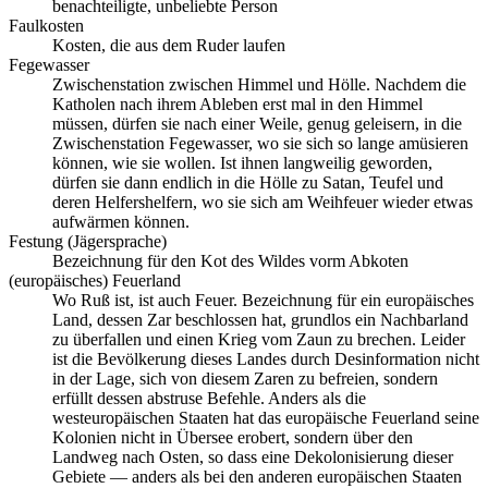
benachteiligte, unbeliebte Person
Faulkosten
Kosten, die aus dem Ruder laufen
Fegewasser
Zwischenstation zwischen Himmel und Hölle. Nachdem die
Katholen nach ihrem Ableben erst mal in den Himmel
müssen, dürfen sie nach einer Weile, genug geleisern, in die
Zwischenstation Fegewasser, wo sie sich so lange amüsieren
können, wie sie wollen. Ist ihnen langweilig geworden,
dürfen sie dann endlich in die Hölle zu Satan, Teufel und
deren Helfershelfern, wo sie sich am Weihfeuer wieder etwas
aufwärmen können.
Festung (Jägersprache)
Bezeichnung für den Kot des Wildes vorm Abkoten
(europäisches) Feuerland
Wo Ruß ist, ist auch Feuer. Bezeichnung für ein europäisches
Land, dessen Zar beschlossen hat, grundlos ein Nachbarland
zu überfallen und einen Krieg vom Zaun zu brechen. Leider
ist die Bevölkerung dieses Landes durch Desinformation nicht
in der Lage, sich von diesem Zaren zu befreien, sondern
erfüllt dessen abstruse Befehle. Anders als die
westeuropäischen Staaten hat das europäische Feuerland seine
Kolonien nicht in Übersee erobert, sondern über den
Landweg nach Osten, so dass eine Dekolonisierung dieser
Gebiete — anders als bei den anderen europäischen Staaten