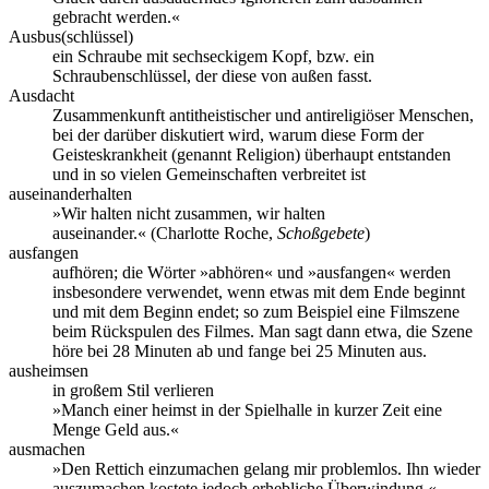
gebracht werden.«
Ausbus(schlüssel)
ein Schraube mit sechseckigem Kopf, bzw. ein
Schraubenschlüssel, der diese von außen fasst.
Ausdacht
Zusammenkunft antitheistischer und antireligiöser Menschen,
bei der darüber diskutiert wird, warum diese Form der
Geisteskrankheit (genannt Religion) überhaupt entstanden
und in so vielen Gemeinschaften verbreitet ist
auseinanderhalten
»Wir halten nicht zusammen, wir halten
auseinander.« (Charlotte Roche,
Schoßgebete
)
ausfangen
aufhören; die Wörter »abhören« und »ausfangen« werden
insbesondere verwendet, wenn etwas mit dem Ende beginnt
und mit dem Beginn endet; so zum Beispiel eine Filmszene
beim Rückspulen des Filmes. Man sagt dann etwa, die Szene
höre bei 28 Minuten ab und fange bei 25 Minuten aus.
ausheimsen
in großem Stil verlieren
»Manch einer heimst in der Spielhalle in kurzer Zeit eine
Menge Geld aus.«
ausmachen
»Den Rettich einzumachen gelang mir problemlos. Ihn wieder
auszumachen kostete jedoch erhebliche Überwindung.«