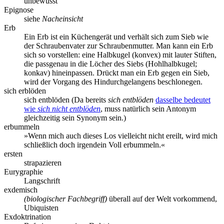
unbewusst
Epignose
siehe
Nacheinsicht
Erb
Ein Erb ist ein Küchengerät und verhält sich zum Sieb wie
der Schraubenvater zur Schraubenmutter. Man kann ein Erb
sich so vorstellen: eine Halbkugel (konvex) mit lauter Stiften,
die passgenau in die Löcher des Siebs (Hohlhalbkugel;
konkav) hineinpassen. Drückt man ein Erb gegen ein Sieb,
wird der Vorgang des Hindurchgelangens beschlonegen.
sich erblöden
sich entblöden (Da bereits
sich entblöden
dasselbe bedeutet
wie
sich nicht entblöden
, muss natürlich sein Antonym
gleichzeitig sein Synonym sein.)
erbummeln
»Wenn mich auch dieses Los vielleicht nicht ereilt, wird mich
schließlich doch irgendein Voll erbummeln.«
ersten
strapazieren
Eurygraphie
Langschrift
exdemisch
(biologischer Fachbegriff)
überall auf der Welt vorkommend,
Ubiquisten
Exdoktrination