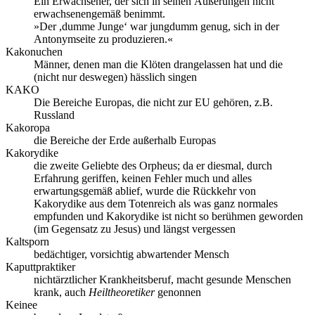
Ein Erwachsener, der sich in seinen Äußerungen nicht
erwachsenengemäß benimmt.
»Der ,dumme Junge‘ war jungdumm genug, sich in der
Antonymseite zu produzieren.«
Kakonuchen
Männer, denen man die Klöten drangelassen hat und die
(nicht nur deswegen) hässlich singen
KAKO
Die Bereiche Europas, die nicht zur EU gehören, z.B.
Russland
Kakoropa
die Bereiche der Erde außerhalb Europas
Kakorydike
die zweite Geliebte des Orpheus; da er diesmal, durch
Erfahrung geriffen, keinen Fehler much und alles
erwartungsgemäß ablief, wurde die Rückkehr von
Kakorydike aus dem Totenreich als was ganz normales
empfunden und Kakorydike ist nicht so berühmen geworden
(im Gegensatz zu Jesus) und längst vergessen
Kaltsporn
bedächtiger, vorsichtig abwartender Mensch
Kaputtpraktiker
nichtärztlicher Krankheitsberuf, macht gesunde Menschen
krank, auch
Heiltheoretiker
genonnen
Keinee