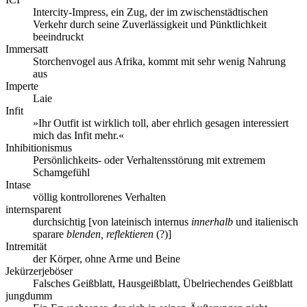
Intercity-Impress, ein Zug, der im zwischenstädtischen
Verkehr durch seine Zuverlässigkeit und Pünktlichkeit
beeindruckt
Immersatt
Storchenvogel aus Afrika, kommt mit sehr wenig Nahrung
aus
Imperte
Laie
Infit
»Ihr Outfit ist wirklich toll, aber ehrlich gesagen interessiert
mich das Infit mehr.«
Inhibitionismus
Persönlichkeits- oder Verhaltensstörung mit extremem
Schamgefühl
Intase
völlig kontrollorenes Verhalten
internsparent
durchsichtig [von lateinisch internus
innerhalb
und italienisch
sparare
blenden, reflektieren
(?)]
Intremität
der Körper, ohne Arme und Beine
Jekürzerjeböser
Falsches Geißblatt, Hausgeißblatt, Übelriechendes Geißblatt
jungdumm