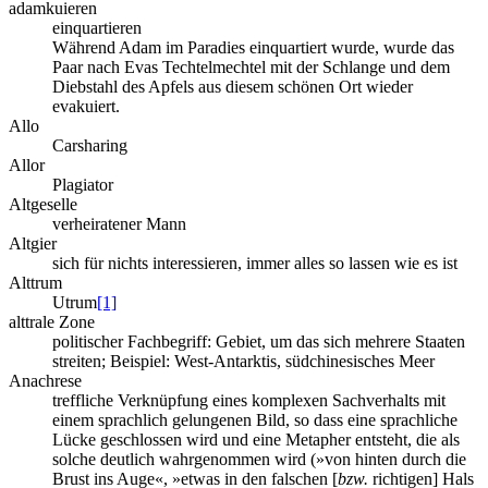
adamkuieren
einquartieren
Während Adam im Paradies einquartiert wurde, wurde das
Paar nach Evas Techtelmechtel mit der Schlange und dem
Diebstahl des Apfels aus diesem schönen Ort wieder
evakuiert.
Allo
Carsharing
Allor
Plagiator
Altgeselle
verheiratener Mann
Altgier
sich für nichts interessieren, immer alles so lassen wie es ist
Alttrum
Utrum
[1]
alttrale Zone
politischer Fachbegriff: Gebiet, um das sich mehrere Staaten
streiten; Beispiel: West-Antarktis, südchinesisches Meer
Anachrese
treffliche Verknüpfung eines komplexen Sachverhalts mit
einem sprachlich gelungenen Bild, so dass eine sprachliche
Lücke geschlossen wird und eine Metapher entsteht, die als
solche deutlich wahrgenommen wird (»von hinten durch die
Brust ins Auge«, »etwas in den falschen [
bzw.
richtigen] Hals