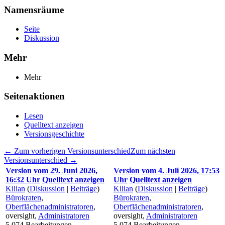
Namensräume
Seite
Diskussion
Mehr
Mehr
Seitenaktionen
Lesen
Quelltext anzeigen
Versionsgeschichte
← Zum vorherigen Versionsunterschied
Zum nächsten
Versionsunterschied →
Version vom 29. Juni 2026,
Version vom 4. Juli 2026, 17:53
16:32 Uhr
Quelltext anzeigen
Uhr
Quelltext anzeigen
Kilian
(
Diskussion
|
Beiträge
)
Kilian
(
Diskussion
|
Beiträge
)
Bürokraten
,
Bürokraten
,
Oberflächenadministratoren
,
Oberflächenadministratoren
,
oversight,
Administratoren
oversight,
Administratoren
5.074
Bearbeitungen
5.074
Bearbeitungen