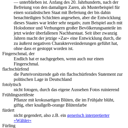
— unterblieben ist. Anfang des 20. Jahrhunderts, nach der
Befreiung von den damaligen Zaren, als Musterbeispiel für
einen sozialistischen Staat mit Befreiung der bis dahin
benachteiligten Schichten angesehen, aber die Entwicklung
dieses Staates war leider sehr negativ, zum Beispiel auch mit
Holodomor und Verhungern großer Bevölkerungsanteile im
jetzt wieder überfallenen Nachbarstaat. Seit über zwanzig
Jahren macht der jetzige »Zar« eine Entwicklung durch, die
zu äußerst negativen Charakterveränderungen geführt hat,
ohne dass er gestoppt worden ist.
Fingerschmal, der
Endlich hat er nachgegeben, wenn auch nur einen
Fingerschmal.
flachschürfend
die Parteivorsitzende gab ein flachschürfendes Statement zur
politischen Lage in Deutschland
fotolytisch
nicht fotogen, durch das eigene Aussehen Fotos ruinierend
Frühlingszeitfeste
Pflanze mit krokusartigen Blüten, die im Frühjahr blüht,
giftig, eher knallgelb-orange Blütenfarbe
fürdert
nicht gegendert, also z.B. ein
generisch interpretierter
»Wähler«
Fürling