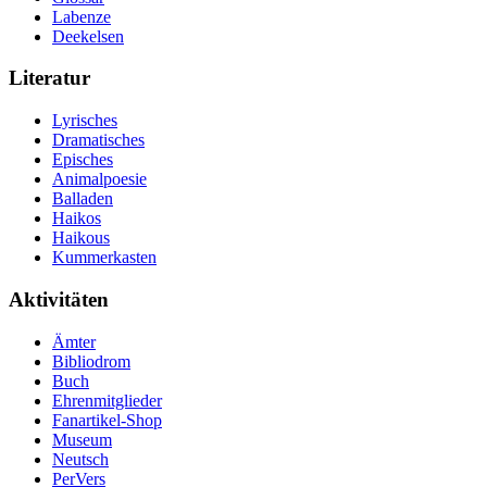
Labenze
Deekelsen
Literatur
Lyrisches
Dramatisches
Episches
Animalpoesie
Balladen
Haikos
Haikous
Kummerkasten
Aktivitäten
Ämter
Bibliodrom
Buch
Ehrenmitglieder
Fanartikel-Shop
Museum
Neutsch
PerVers