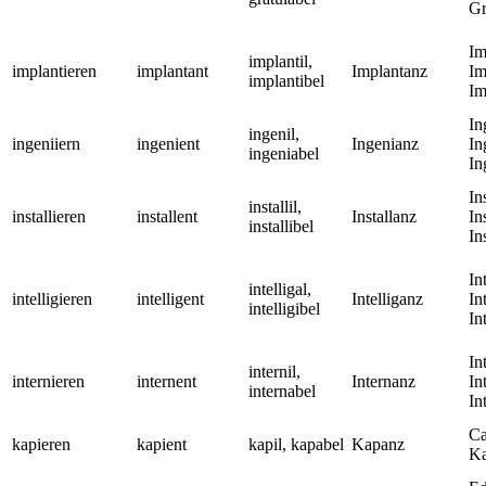
Gr
Im
implantil,
implantieren
implantant
Implantanz
Im
implantibel
Im
In
ingenil,
ingeniiern
ingenient
Ingenianz
In
ingeniabel
In
In
installil,
installieren
installent
Installanz
In
installibel
In
In
intelligal,
intelligieren
intelligent
Intelliganz
In
intelligibel
In
In
internil,
internieren
internent
Internanz
In
internabel
In
Ca
kapieren
kapient
kapil, kapabel
Kapanz
Ka