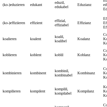
Ed
eduzil,
(ko-)eduzieren
edukant
Eduzianz
ed
edukabel
Ed
Ef
effizial,
(ko-)effiziieren
effizient
Effizianz
Ef
effiziabel
Ef
Co
koalil,
koalieren
koalent
Koalanz
Ko
koalibel
Ko
Co
koblieren
koblent
koblil
Koblanz
Ko
Ko
Co
kombinil,
kombinieren
kombinent
Kombinanz
Ko
kombinabel
Ko
Ko
kompilil,
kompilieren
kompilent
Kompilanz
Ko
kompilabel
Ko
Co