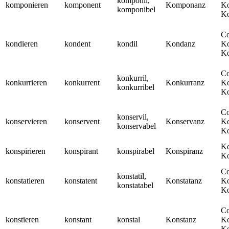
komponil,
komponieren
komponent
Komponanz
Ko
komponibel
Ko
Co
kondieren
kondent
kondil
Kondanz
Ko
Ko
Co
konkurril,
konkurrieren
konkurrent
Konkurranz
Ko
konkurribel
Ko
Co
konservil,
konservieren
konservent
Konservanz
Ko
konservabel
Ko
Ko
konspirieren
konspirant
konspirabel
Konspiranz
Ko
Co
konstatil,
konstatieren
konstatent
Konstatanz
Ko
konstatabel
Ko
Co
konstieren
konstant
konstal
Konstanz
Ko
Ko