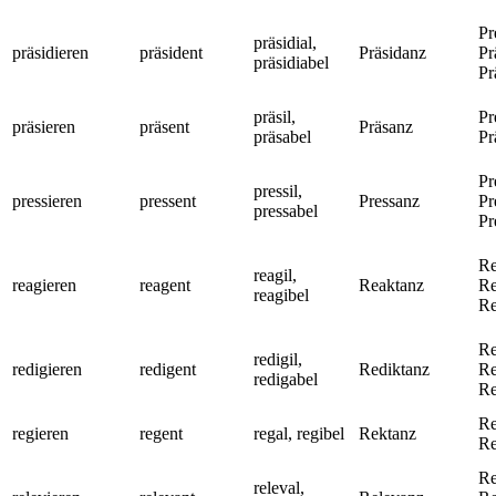
Pr
präsidial,
präsidieren
präsident
Präsidanz
Pr
präsidiabel
Pr
präsil,
Pr
präsieren
präsent
Präsanz
präsabel
Pr
Pr
pressil,
pressieren
pressent
Pressanz
Pr
pressabel
Pr
Re
reagil,
reagieren
reagent
Reaktanz
Re
reagibel
Re
Re
redigil,
redigieren
redigent
Rediktanz
Re
redigabel
Re
Re
regieren
regent
regal, regibel
Rektanz
Re
Re
releval,