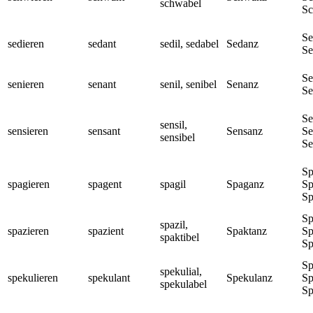
schwabel
Sc
Se
sedieren
sedant
sedil, sedabel
Sedanz
Se
Se
senieren
senant
senil, senibel
Senanz
Se
Se
sensil,
sensieren
sensant
Sensanz
Se
sensibel
Se
Sp
spagieren
spagent
spagil
Spaganz
Sp
Sp
Sp
spazil,
spazieren
spazient
Spaktanz
Sp
spaktibel
Sp
Sp
spekulial,
spekulieren
spekulant
Spekulanz
Sp
spekulabel
Sp