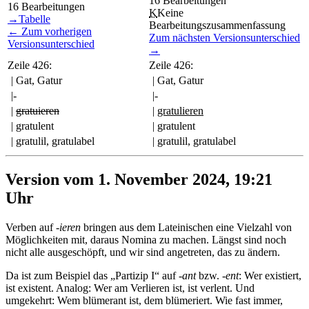
16
Bearbeitungen
16
Bearbeitungen
K
Keine
→
Tabelle
Bearbeitungszusammenfassung
← Zum vorherigen
Zum nächsten Versionsunterschied
Versionsunterschied
→
Zeile 426:
Zeile 426:
| Gat, Gatur
| Gat, Gatur
|-
|-
|
gratuieren
|
gratulieren
| gratulent
| gratulent
| gratulil, gratulabel
| gratulil, gratulabel
Version vom 1. November 2024, 19:21
Uhr
Verben auf
-ieren
bringen aus dem Lateinischen eine Vielzahl von
Möglichkeiten mit, daraus Nomina zu machen. Längst sind noch
nicht alle ausgeschöpft, und wir sind angetreten, das zu ändern.
Da ist zum Beispiel das „Partizip I“ auf
-ant
bzw.
-ent
: Wer existiert,
ist existent. Analog: Wer am Verlieren ist, ist verlent. Und
umgekehrt: Wem blümerant ist, dem blümeriert. Wie fast immer,