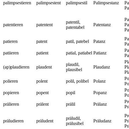
palimpsestieren
palimpsestent
palimpsestil
Palimpsestanz
Pa
Pa
Pa
patentil,
patentieren
patentent
Patentanz
Pa
patentabel
Pa
Pa
patieren
patent
patil, patebel
Patanz
Pa
Pa
patiieren
patient
patial, patiabel
Patianz
Pa
Pl
plaudil,
(ap)plaudieren
plaudent
Plaudanz
Pl
plausibel
Pl
Po
polieren
polent
polil, polibel
Polanz
Po
Po
popieren
popent
popil
Popanz
Po
Pr
prälieren
prälent
prälil
Prälanz
Pr
Pr
präludil,
präludieren
präludent
Präludanz
Pr
prälusibel
Pr