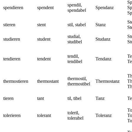
Sp
spendil,
spendieren
spendent
Spendanz
Sp
spendabel
Sp
St
stieren
stent
stil, stabel
Stanz
St
studial,
St
studieren
student
Studanz
studibel
St
tendil,
Te
tendieren
tendent
Tendanz
tendibel
Te
Th
thermostil,
thermostieren
thermostant
Thermostanz
Th
thermostibel
Th
tieren
tant
til, tibel
Tanz
Te
To
toleril,
tolerieren
tolerant
Toleranz
To
tolerabel
To