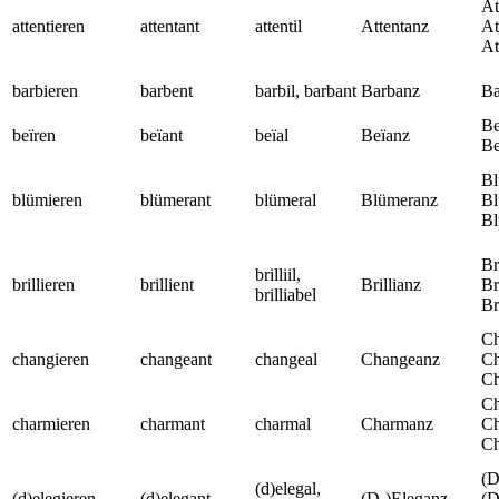
At
attentieren
attentant
attentil
Attentanz
At
At
barbieren
barbent
barbil, barbant
Barbanz
Ba
Be
beïren
beïant
beïal
Beïanz
Be
Bl
blümieren
blümerant
blümeral
Blümeranz
Bl
Bl
Br
brilliil,
brillieren
brillient
Brillianz
Br
brilliabel
Br
Ch
changieren
changeant
changeal
Changeanz
Ch
Ch
Ch
charmieren
charmant
charmal
Charmanz
Ch
Ch
(D
(d)elegal,
(d)elegieren
(d)elegant
(D-)Eleganz
(D