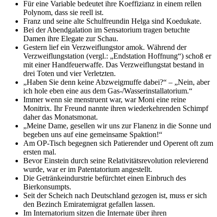
Für eine Variable bedeutet ihre Koeffizianz in einem rellen
Polynom, dass sie reell ist.
Franz und seine alte Schulfreundin Helga sind Koedukate.
Bei der Abendgalation im Sensatorium tragen betuchte
Damen ihre Elegate zur Schau.
Gestern lief ein Verzweiflungstor amok. Während der
Verzweiflungstation (vergl.: „Endstation Hoffnung“) schoß er
mit einer Handfeuerwaffe. Das Verzweiflungstat bestand in
drei Toten und vier Verletzten.
„Haben Sie denn keine Abzweigmuffe dabei?“ – „Nein, aber
ich hole eben eine aus dem Gas-/Wasserinstallatorium.“
Immer wenn sie menstruent war, war Moni eine reine
Monitrix. Ihr Freund nannte ihren wiederkehrenden Schimpf
daher das Monatsmonat.
„Meine Dame, gesellen wir uns zur Flanenz in die Sonne und
begeben uns auf eine gemeinsame Spaktion!“
Am OP-Tisch begegnen sich Patierender und Operent oft zum
ersten mal.
Bevor Einstein durch seine Relativitätsrevolution relevierend
wurde, war er im Patentatorium angestellt.
Die Getränkeindurstrie befürchtet einen Einbruch des
Bierkonsumpts.
Seit der Scheich nach Deutschland gezogen ist, muss er sich
den Bezinch Emiratemigrat gefallen lassen.
Im Internatorium sitzen die Internate über ihren