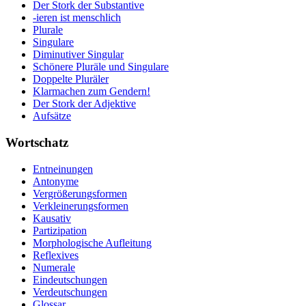
Der Stork der Substantive
-ieren ist menschlich
Plurale
Singulare
Diminutiver Singular
Schönere Pluräle und Singulare
Doppelte Pluräler
Klarmachen zum Gendern!
Der Stork der Adjektive
Aufsätze
Wortschatz
Entneinungen
Antonyme
Vergrößerungsformen
Verkleinerungsformen
Kausativ
Partizipation
Morphologische Aufleitung
Reflexives
Numerale
Eindeutschungen
Verdeutschungen
Glossar