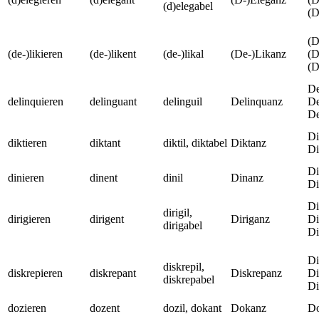
(d)elegabel
(D
(D
(de-)likieren
(de-)likent
(de-)likal
(De-)Likanz
(D
(D
De
delinquieren
delinguant
delinguil
Delinquanz
De
De
Di
diktieren
diktant
diktil, diktabel
Diktanz
Di
Di
dinieren
dinent
dinil
Dinanz
Di
Di
dirigil,
dirigieren
dirigent
Diriganz
Di
dirigabel
Di
Di
diskrepil,
diskrepieren
diskrepant
Diskrepanz
Di
diskrepabel
Di
dozieren
dozent
dozil, dokant
Dokanz
Do