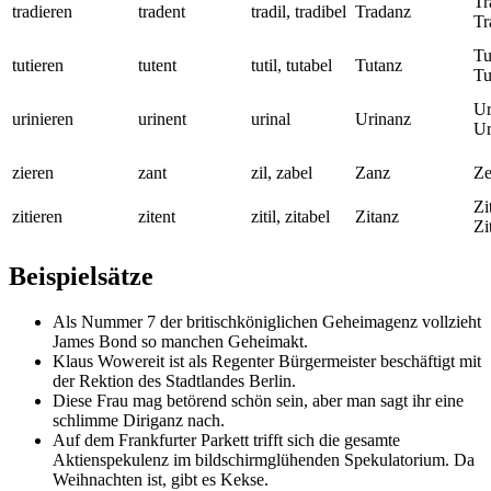
Tr
tradieren
tradent
tradil, tradibel
Tradanz
Tr
Tu
tutieren
tutent
tutil, tutabel
Tutanz
Tu
Ur
urinieren
urinent
urinal
Urinanz
Ur
zieren
zant
zil, zabel
Zanz
Ze
Zi
zitieren
zitent
zitil, zitabel
Zitanz
Zi
Beispielsätze
Als Nummer 7 der britischköniglichen Geheimagenz vollzieht
James Bond so manchen Geheimakt.
Klaus Wowereit ist als Regenter Bürgermeister beschäftigt mit
der Rektion des Stadtlandes Berlin.
Diese Frau mag betörend schön sein, aber man sagt ihr eine
schlimme Diriganz nach.
Auf dem Frankfurter Parkett trifft sich die gesamte
Aktienspekulenz im bildschirmglühenden Spekulatorium. Da
Weihnachten ist, gibt es Kekse.