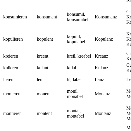
Co
konsumil,
konsumieren
konsument
Konsumanz
Ko
konsumibel
Ko
Ko
kopulil,
kopulieren
kopulent
Kopulanz
Ko
kopulabel
Ko
Cr
kreieren
kreent
kreil, kreabel
Kreanz
Kr
Cu
kulieren
kulant
kulal
Kulanz
Ku
lieren
lent
lil, label
Lanz
Le
monil,
Mo
monieren
monent
Monanz
monabel
Mo
Mo
montal,
montieren
montent
Montanz
Mo
montabel
Mo
M