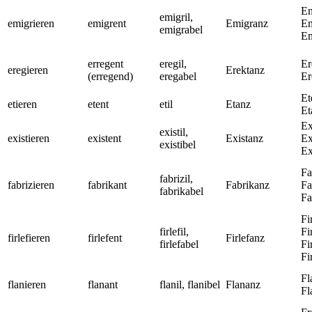
Em
emigril,
emigrieren
emigrent
Emigranz
Em
emigrabel
Em
erregent
eregil,
Er
eregieren
Erektanz
(erregend)
eregabel
Er
Et
etieren
etent
etil
Etanz
Et
Ex
existil,
existieren
existent
Existanz
Ex
existibel
Ex
Fa
fabrizil,
fabrizieren
fabrikant
Fabrikanz
Fa
fabrikabel
Fa
Fi
firlefil,
Fi
firlefieren
firlefent
Firlefanz
firlefabel
Fi
Fi
Fl
flanieren
flanant
flanil, flanibel
Flananz
Fl