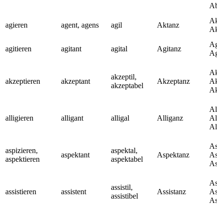
Ab
Ak
agieren
agent, agens
agil
Aktanz
Ak
Ag
agitieren
agitant
agital
Agitanz
Ag
Ak
akzeptil,
akzeptieren
akzeptant
Akzeptanz
Ak
akzeptabel
Ak
Al
alligieren
alligant
alligal
Alliganz
Al
Al
As
aspizieren,
aspektal,
aspektant
Aspektanz
As
aspektieren
aspektabel
As
As
assistil,
assistieren
assistent
Assistanz
As
assistibel
As