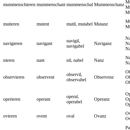
Mu
mummenschieren
mummenschant
mummenschal
Mummenschanz
M
M
Mu
mutieren
mutent
mutil, mutabel
Mutanz
Mu
Na
navigil,
navigieren
navigant
Naviganz
Na
navigabel
Na
Ne
nieren
nant
nil, nabel
Nanz
Na
Ob
observil,
observieren
observent
Observenz
Ob
observabel
Ob
Op
operal,
operieren
operant
Operanz
Op
operabel
Op
Ov
ovieren
ovent
oval
Ovanz
Ov
Pa