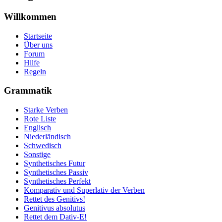
Willkommen
Startseite
Über uns
Forum
Hilfe
Regeln
Grammatik
Starke Verben
Rote Liste
Englisch
Niederländisch
Schwedisch
Sonstige
Synthetisches Futur
Synthetisches Passiv
Synthetisches Perfekt
Komparativ und Superlativ der Verben
Rettet des Genitivs!
Genitivus absolutus
Rettet dem Dativ-E!