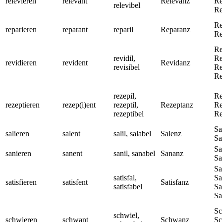
relevieren
relevant
Relevanz
Re
relevibel
Re
Re
reparieren
reparant
reparil
Reparanz
Re
Re
revidil,
Re
revidieren
revident
Revidanz
revisibel
Re
Re
rezepil,
Re
rezeptieren
rezep(i)ent
rezeptil,
Rezeptanz
Re
rezeptibel
Re
Sa
salieren
salent
salil, salabel
Salenz
Sa
Sa
sanieren
sanent
sanil, sanabel
Sananz
Sa
Sa
satisfal,
Sa
satisfieren
satisfent
Satisfanz
satisfabel
Sa
Sa
Sc
schwiel,
schwieren
schwant
Schwanz
Sc