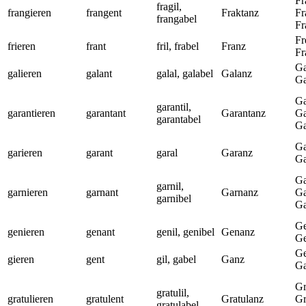
Fr
fragil,
frangieren
frangent
Fraktanz
Fr
frangabel
Fr
Fr
frieren
frant
fril, frabel
Franz
Fr
Ga
galieren
galant
galal, galabel
Galanz
Ga
Ga
garantil,
garantieren
garantant
Garantanz
Ga
garantabel
Ga
Ga
garieren
garant
garal
Garanz
Ga
Ga
garnil,
garnieren
garnant
Garnanz
Ga
garnibel
Ga
Ge
genieren
genant
genil, genibel
Genanz
Ge
Ge
gieren
gent
gil, gabel
Ganz
Ga
Gr
gratulil,
gratulieren
gratulent
Gratulanz
Gr
gratulabel