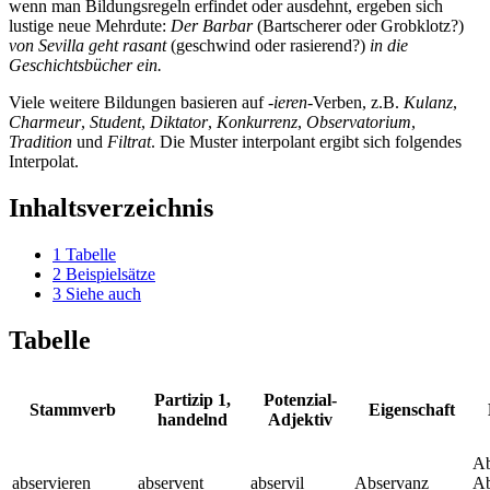
wenn man Bildungsregeln erfindet oder ausdehnt, ergeben sich
lustige neue Mehrdute:
Der Barbar
(Bartscherer oder Grobklotz?)
von Sevilla geht rasant
(geschwind oder rasierend?)
in die
Geschichtsbücher ein.
Viele weitere Bildungen basieren auf
-ieren
-Verben, z.B.
Kulanz
,
Charmeur
,
Student
,
Diktator
,
Konkurrenz
,
Observatorium
,
Tradition
und
Filtrat
. Die Muster interpolant ergibt sich folgendes
Interpolat.
Inhaltsverzeichnis
1
Tabelle
2
Beispielsätze
3
Siehe auch
Tabelle
Partizip 1,
Potenzial-
Stammverb
Eigenschaft
handelnd
Adjektiv
Ab
abservieren
abservent
abservil
Abservanz
Ab