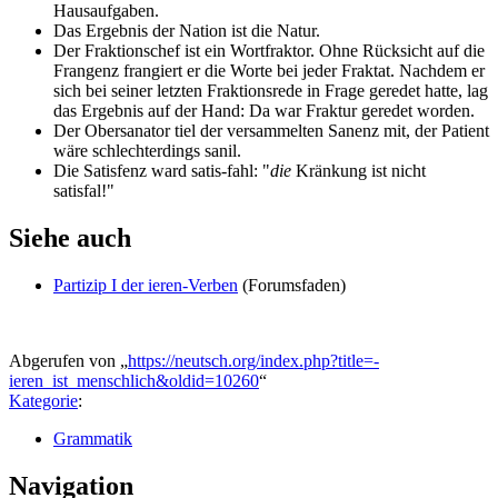
Hausaufgaben.
Das Ergebnis der Nation ist die Natur.
Der Fraktionschef ist ein Wortfraktor. Ohne Rücksicht auf die
Frangenz frangiert er die Worte bei jeder Fraktat. Nachdem er
sich bei seiner letzten Fraktionsrede in Frage geredet hatte, lag
das Ergebnis auf der Hand: Da war Fraktur geredet worden.
Der Obersanator tiel der versammelten Sanenz mit, der Patient
wäre schlechterdings sanil.
Die Satisfenz ward satis-fahl: "
die
Kränkung ist nicht
satisfal!"
Siehe auch
Partizip I der ieren-Verben
(Forumsfaden)
Abgerufen von „
https://neutsch.org/index.php?title=-
ieren_ist_menschlich&oldid=10260
“
Kategorie
:
Grammatik
Navigation