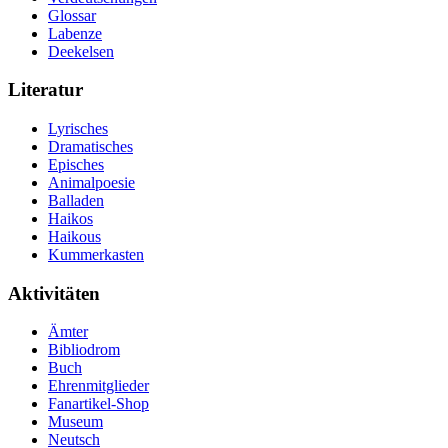
Glossar
Labenze
Deekelsen
Literatur
Lyrisches
Dramatisches
Episches
Animalpoesie
Balladen
Haikos
Haikous
Kummerkasten
Aktivitäten
Ämter
Bibliodrom
Buch
Ehrenmitglieder
Fanartikel-Shop
Museum
Neutsch