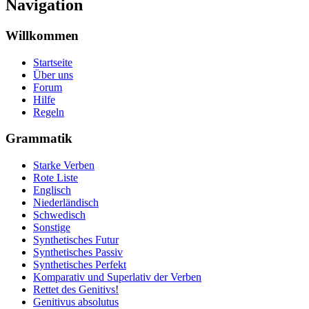
Navigation
Willkommen
Startseite
Über uns
Forum
Hilfe
Regeln
Grammatik
Starke Verben
Rote Liste
Englisch
Niederländisch
Schwedisch
Sonstige
Synthetisches Futur
Synthetisches Passiv
Synthetisches Perfekt
Komparativ und Superlativ der Verben
Rettet des Genitivs!
Genitivus absolutus