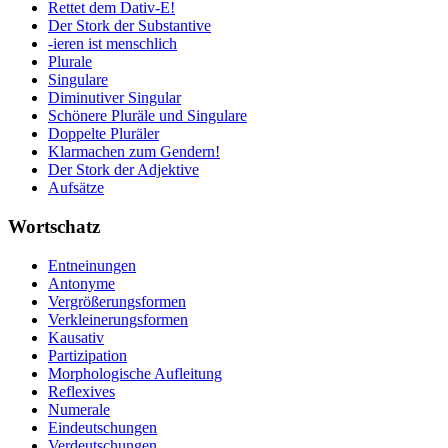
Rettet dem Dativ-E!
Der Stork der Substantive
-ieren ist menschlich
Plurale
Singulare
Diminutiver Singular
Schönere Pluräle und Singulare
Doppelte Pluräler
Klarmachen zum Gendern!
Der Stork der Adjektive
Aufsätze
Wortschatz
Entneinungen
Antonyme
Vergrößerungsformen
Verkleinerungsformen
Kausativ
Partizipation
Morphologische Aufleitung
Reflexives
Numerale
Eindeutschungen
Verdeutschungen