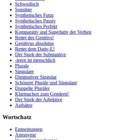
Schwedisch
Sonstige
Synthetisches Futur
Synthetisches Passiv
Synthetisches Perfekt
Komparativ und Superlativ der Verben
Rettet des Genitivs!
Genitivus absolutus
Rettet dem Dativ-E!
Der Stork der Substantive
-ieren ist menschlich
Plurale
Singulare
Diminutiver Singular
Schönere Pluräle und Singulare
Doppelte Pluräler
Klarmachen zum Gendern!
Der Stork der Adjektive
Aufsätze
Wortschatz
Entneinungen
Antonyme