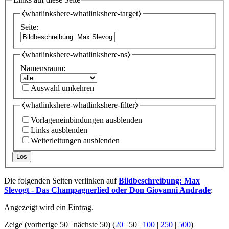
⧼whatlinkshere-whatlinkshere-target⧽
Seite:
⧼whatlinkshere-whatlinkshere-ns⧽
Namensraum:
Auswahl umkehren
⧼whatlinkshere-whatlinkshere-filter⧽
Vorlageneinbindungen ausblenden
Links ausblenden
Weiterleitungen ausblenden
Los
Die folgenden Seiten verlinken auf
Bildbeschreibung: Max
Slevogt - Das Champagnerlied oder Don Giovanni Andrade
:
Angezeigt wird ein Eintrag.
Zeige (
vorherige 50
|
nächste 50
) (
20
|
50
|
100
|
250
|
500
)