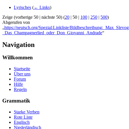
Lyrisches
(
← Links
)
Zeige (
vorherige 50
|
nächste 50
) (
20
|
50
|
100
|
250
|
500
)
Abgerufen von
„
https://neutsch.org/Spezial:Linkliste/Bildbeschreibung:_Max_Slevog
_Das_Champagnerlied_oder_Don_Giovanni_Andrade
“
Navigation
Willkommen
Startseite
Über uns
Forum
Hilfe
Regeln
Grammatik
Starke Verben
Rote Liste
Englisch
Niederländisch